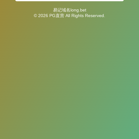
易记域名long.bet
© 2026 PG直营 All Rights Reserved.